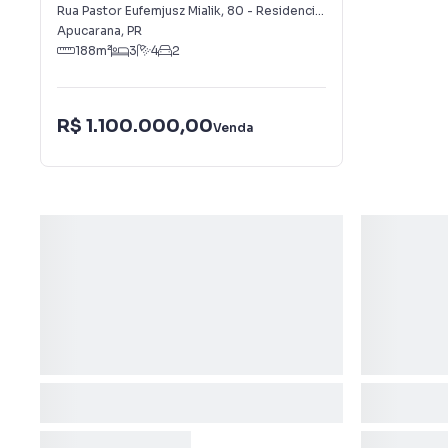
Cazarin
Rua Pastor Eufemjusz Mialik
,
80
-
Residencial Cazarin
Apucarana
,
PR
188
m²
3
4
2
R$ 1.100.000,00
Venda