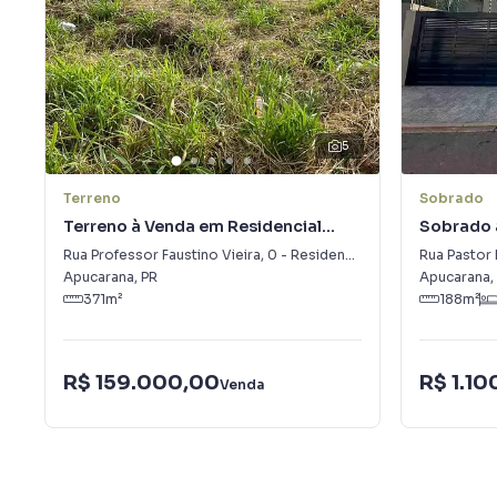
5
Terreno
Sobrado
Terreno à Venda em Residencial
Sobrado 
Florais do Lago
Cazarin
Rua Professor Faustino Vieira
,
0
-
Residencial Florais do Lago
Rua Pastor 
Apucarana
,
PR
Apucarana
,
371
m²
188
m²
R$ 159.000,00
R$ 1.1
Venda