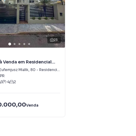
23
à Venda em Residencial
Eufemjusz Mialik
,
80
-
Residencial Cazarin
PR
3
4
2
00.000,00
Venda