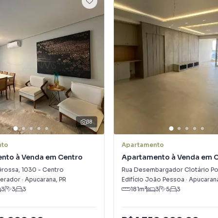
38
nto
Apartamento
nto à Venda em Centro
Apartamento à Venda em 
Grossa
,
1030
-
Centro
Rua Desembargador Clotário Po
perador
·
Apucarana
,
PR
Edifício João Pessoa
·
Apucaran
3
3
3
181
m²
3
5
3