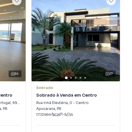
34
27
Sobrado
Centro
Sobrado à Venda em Centro
rtugal
,
997
-
Centro
Rua Irmã Eleutéria
,
0
-
Centro
a
,
PR
Apucarana
,
PR
246
m²
4
5
4