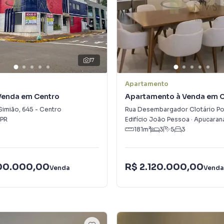
17
Apartamento
 Venda em Centro
Apartamento à Venda em 
Simião
,
645
-
Centro
Rua Desembargador Clotário Po
PR
Edifício João Pessoa
·
Apucaran
181
m²
3
5
3
00.000,00
R$ 2.120.000,00
Venda
Venda