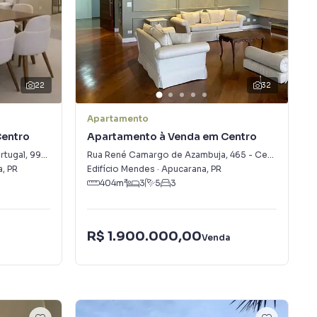
22
32
Apartamento
Centro
Apartamento à Venda em Centro
rtugal
,
997
-
Centro
Rua René Camargo de Azambuja
,
465
-
Centro
a
,
PR
Edifício Mendes
·
Apucarana
,
PR
404
m²
3
5
3
R$ 1.900.000,00
Venda