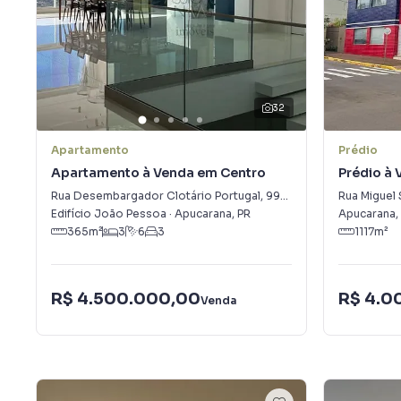
32
Apartamento
Prédio
Apartamento à Venda em Centro
Prédio à
Rua Desembargador Clotário Portugal
,
997
-
Centro
Rua Miguel 
Edifício João Pessoa
·
Apucarana
,
PR
Apucarana
,
365
m²
3
6
3
1117
m²
R$ 4.500.000,00
R$ 4.0
Venda