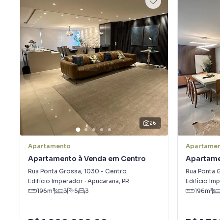
26
Apartamento
Apartame
Apartamento à Venda em Centro
Apartame
Rua Ponta Grossa
,
1030
-
Centro
Rua Ponta 
Edifício Imperador
·
Apucarana
,
PR
Edifício Im
196
m²
3
5
3
196
m²