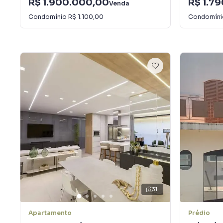
R$ 1.900.000,00
R$ 1.7
Venda
Condomínio
R$ 1.100,00
Condomín
31
Apartamento
Prédio