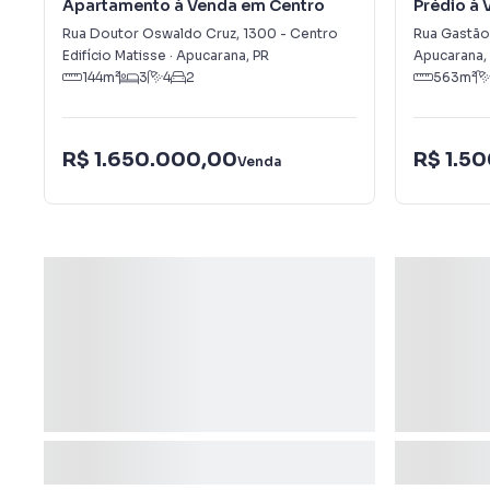
Apartamento à Venda em Centro
Prédio à
Rua Doutor Oswaldo Cruz
,
1300
-
Centro
Rua Gastão 
Edifício Matisse
·
Apucarana
,
PR
Apucarana
,
144
m²
3
4
2
563
m²
R$ 1.650.000,00
R$ 1.5
Venda