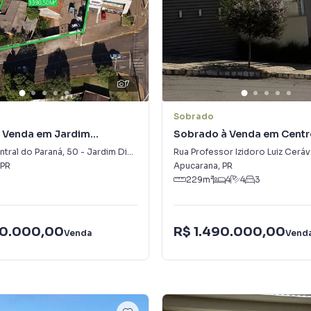
7
Sobrado
à Venda em Jardim
Sobrado à Venda em Centr
na
tral do Paraná
,
50
-
Jardim Diamantina
Rua Professor Izidoro Luiz Cerá
PR
Apucarana
,
PR
229
m²
4
4
3
00.000,00
R$ 1.490.000,00
Venda
Vend