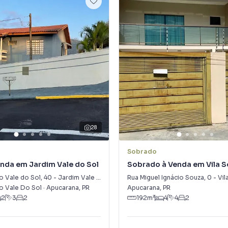
28
Sobrado
nda em Jardim Vale do Sol
Sobrado à Venda em Vila S
 Vale do Sol
,
40
-
Jardim Vale do Sol
Rua Miguel Ignácio Souza
,
0
-
Vil
 Vale Do Sol
·
Apucarana
,
PR
Apucarana
,
PR
2
3
2
192
m²
4
4
2