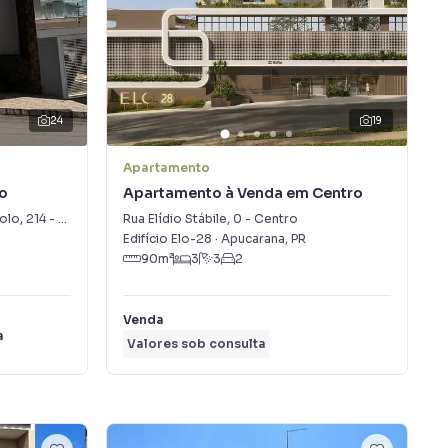
24
19
Apartamento
o
Apartamento à Venda em Centro
volo
,
214
-
Centro
Rua Elídio Stábile
,
0
-
Centro
Edifício Elo-28
·
Apucarana
,
PR
90
m²
3
3
2
Venda
a
Valores sob consulta