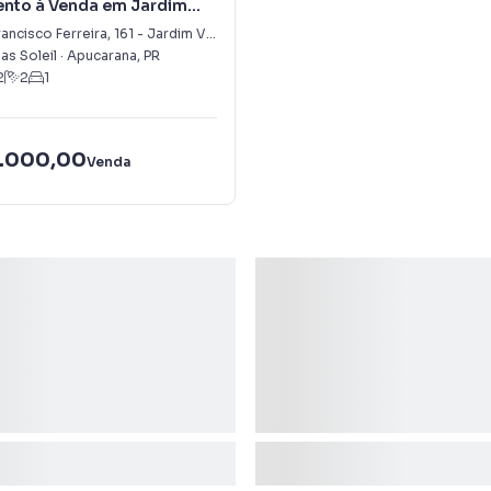
nto à Venda em Jardim
ol
ancisco Ferreira
,
161
-
Jardim Vale do Sol
sas Soleil
·
Apucarana
,
PR
2
2
1
.000,00
Venda