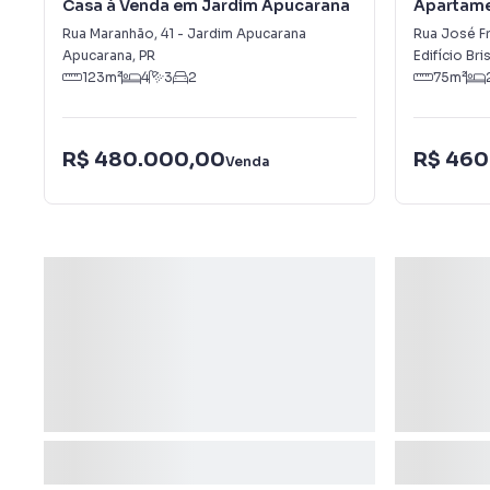
Casa à Venda em Jardim Apucarana
Apartame
Vale do S
Rua Maranhão
,
41
-
Jardim Apucarana
Rua José Fr
Apucarana
,
PR
Edifício Bri
123
m²
4
3
2
75
m²
R$ 480.000,00
R$ 460
Venda