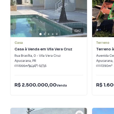
42
Casa
Terreno
Casa à Venda em Vila Vera Cruz
Terreno 
Diamanti
Rua Brasília
,
0
-
Vila Vera Cruz
Avenida Cen
Apucarana
,
PR
Apucarana
,
566
m²
4
5
5
1390
m²
R$ 2.500.000,00
R$ 1.6
Venda