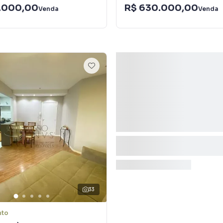
.000,00
R$ 630.000,00
Venda
Venda
33
nto