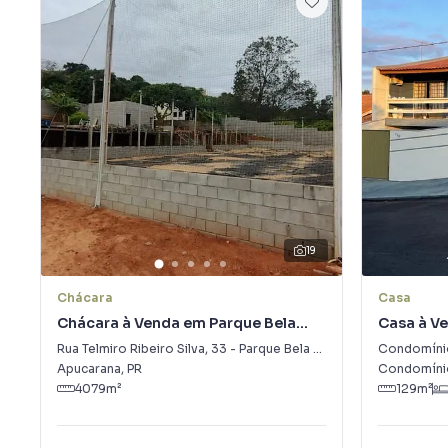
19
Chácara
Casa
Chácara à Venda em Parque Bela
Casa à Ve
Vista
Rua Telmiro Ribeiro Silva
,
33
-
Parque Bela Vista
Condomínio
Apucarana
,
PR
Condomínio
4079
m²
129
m²