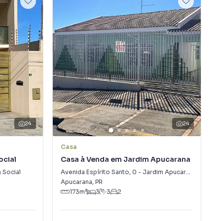
24
24
Casa
ocial
Casa à Venda em Jardim Apucarana
a Social
Avenida Espírito Santo
,
0
-
Jardim Apucarana
Apucarana
,
PR
173
m²
3
3
2