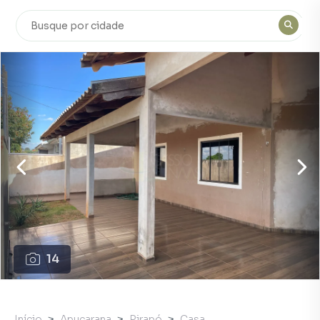
14
Início
Apucarana
Pirapó
Casa