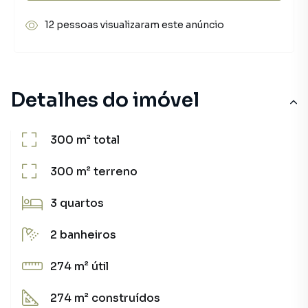
12 pessoas visualizaram este anúncio
Detalhes do imóvel
300 m²
total
300 m²
terreno
3
quartos
2
banheiros
274 m²
útil
274 m²
construídos