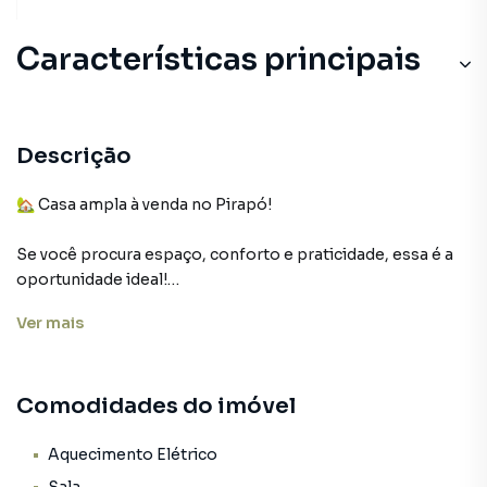
Características principais
Aquecimento Elétrico
Varanda
Descrição
Despensa
🏡 Casa ampla à venda no Pirapó!
Gourmet
Se você procura espaço, conforto e praticidade, essa é a
oportunidade ideal!
Churrasqueira
Ver
mais
📍 Localizada no Pirapó, no Residencial Alher, esta casa
térrea oferece ambientes amplos e bem distribuídos.
Comodidades do imóvel
📐 Terreno: 300 m²
🏠 Área construída: 274 m²
Aquecimento Elétrico
O imóvel conta com: