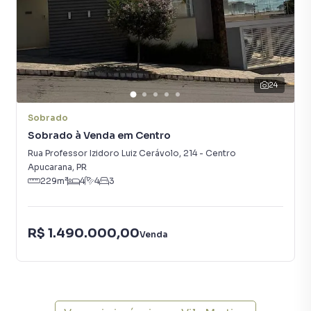
diversas cidades do Brasil, incluindo Apucarana.
Na Cássio Navas Imóveis você consegue vender seu
imóvel muito mais rápido do que em imobiliárias
tradicionais. Já vendemos diversos imóveis em Apucarana,
24
especialmente em Vila Martins. Isso porque temos uma
equipe de marketing digital focada em produzir
Sobrado
campanhas específicas para Apucarana, o que aumenta
Sobrado à Venda em Centro
muito o número de contatos interessados e tendo como
Rua Professor Izidoro Luiz Cerávolo
,
214
-
Centro
consequência uma maior chance de vender seu imóvel
Apucarana
,
PR
mais rápido. Contamos também com um time de
229
m²
4
4
3
programadores, corretores treinados e uma central de
atendimento preparada para atender proprietários e
inquilinos.
R$ 1.490.000,00
Venda