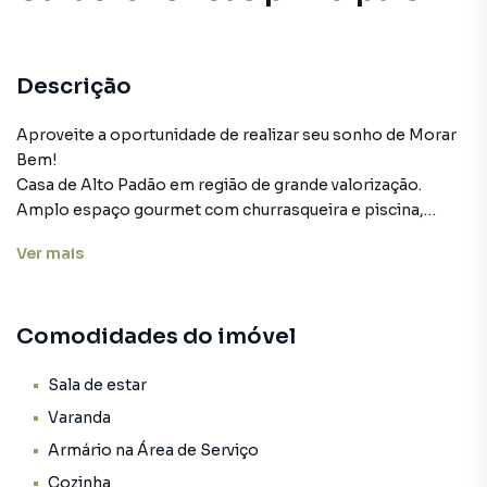
Hidromassagem
Piscina
Descrição
Gourmet
Aproveite a oportunidade de realizar seu sonho de Morar
Bem!
Escritório Armário
Casa de Alto Padão em região de grande valorização.
Amplo espaço gourmet com churrasqueira e piscina,
Armário Suíte
espaço verde para você desfrutar os bons momentos com
Ver
mais
a sua família e amigos!
Imóvel com 480,00 m² de área construída e terreno com
1.453,00 m².
Comodidades do imóvel
Móveis planejados em todos os cômodos.
Hall de entrada;
Sala de estar;
Sala de estar
Sala de jantar;
Varanda
Sala de Tv;
Armário na Área de Serviço
Lavabo;
Cozinha
Escritório;