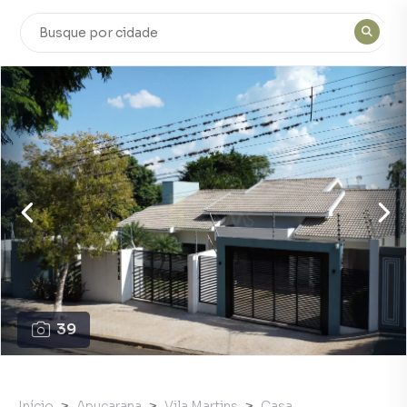
39
Início
Apucarana
Vila Martins
Casa