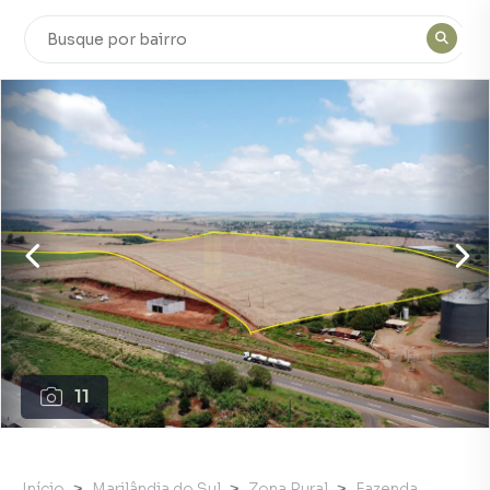
11
Início
Marilândia do Sul
Zona Rural
Fazenda