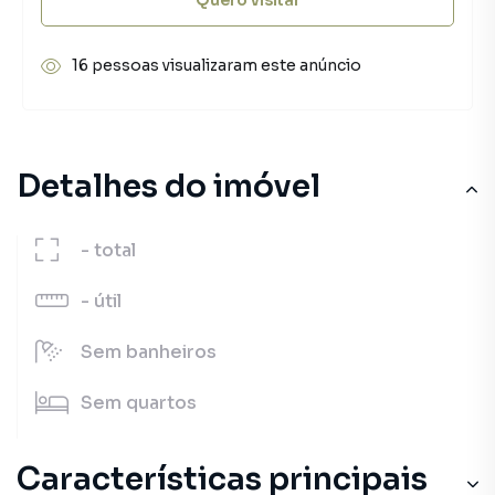
16 pessoas visualizaram este anúncio
Detalhes do imóvel
-
total
-
útil
Sem
banheiros
Sem
quartos
Características principais