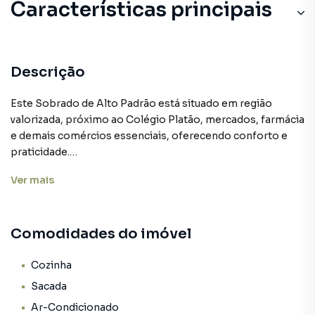
Características principais
Sacada
Piscina Aquecida
Descrição
Closet
Este Sobrado de Alto Padrão está situado em região
valorizada, próximo ao Colégio Platão, mercados, farmácia
Hidromassagem
e demais comércios essenciais, oferecendo conforto e
praticidade.
Salão de Festas
Semi mobiliado com móveis planejados de excelente
Ver
mais
qualidade e bom gosto.
A propriedade está distribuída em dois pisos:
Comodidades do imóvel
No piso térreo, o hall de entrada dá acesso a espaços
integrados e elegantes, como a sala de estar e a sala de Tv,
equipada com ar condicionado. Além disso, há um
Cozinha
escritório ideal para trabalho remoto.
Sacada
A cozinha segue o conceito aberto, com móveis
Ar-Condicionado
planejados que valorizam tanto a funcionalidade quanto a