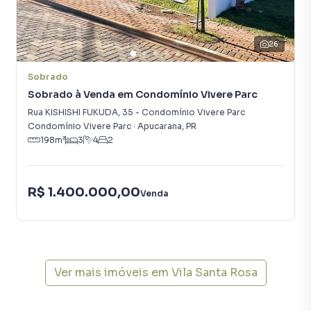
uma equipe de marketing digital focada em produzir
campanhas específicas para Apucarana, o que aumenta
muito o número de contatos interessados e tendo como
26
consequência uma maior chance de vender seu imóvel
mais rápido. Contamos também com um time de
Sobrado
programadores, corretores treinados e uma central de
Sobrado à Venda em Condomínio Vivere Parc
atendimento preparada para atender proprietários e
Rua KISHISHI FUKUDA
,
35
-
Condomínio Vivere Parc
inquilinos.
Condomínio Vivere Parc
·
Apucarana
,
PR
198
m²
3
4
2
R$ 1.400.000,00
Venda
Ver mais imóveis em
Vila Santa Rosa