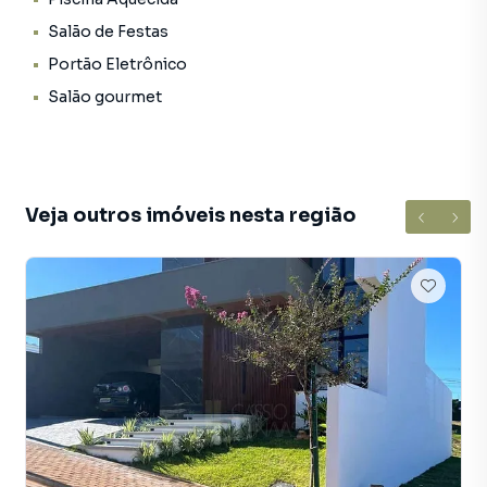
vida.
Salão de Festas
Portão Eletrônico
Negocie seu imóvel de forma totalmente online, com
Salão gourmet
segurança e tranquilidade. Na Cássio Navas Imóveis você
consegue comprar um imóvel em Apucarana mesmo não
estando na cidade e com a praticidade de fazer tudo
online, direto do seu computador ou smartphone. Nós
criamos soluções inovadoras para simplificar a relação de
Veja outros imóveis nesta região
proprietários, inquilinos e compradores com o mercado
imobiliário.
Anuncie seu imóvel! É fácil, rápido e gratuito! A Cássio
Navas Imóveis é uma imobiliária digital com imóveis em
diversas cidades do Brasil, incluindo Apucarana.
Na Cássio Navas Imóveis você consegue vender seu
imóvel muito mais rápido do que em imobiliárias
tradicionais. Já vendemos diversos imóveis em Apucarana,
especialmente em Vila Santa Rosa. Isso porque temos