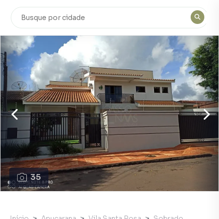
35
Início
Apucarana
Vila Santa Rosa
Sobrado