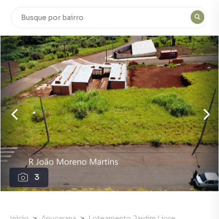
3
Início
Apucarana
Loteamento Jardim Licce