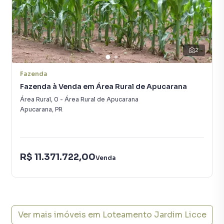
Rua Luiz Antonio Dutra da Cruz - Lote com 520,46 m²
2
Terreno para Venda em região valorizada do bairro
Loteamento Jardim Licce, em Apucarana. Não encontrou
Fazenda
o que procurava ou deseja mais informações sobre
Fazenda à Venda em Área Rural de Apucarana
Terreno em Apucarana? Entre em contato com nossa
equipe pelo telefone (43) 99661-9582.
Área Rural
,
0
-
Área Rural de Apucarana
Apucarana
,
PR
A Cássio Navas Imóveis tem mais opções de
apartamentos, casas residenciais e comerciais, sobrados,
terrenos, lojas e barracões para venda, além de
R$ 11.371.722,00
empreendimentos em construção ou lançamentos na
Venda
planta em Loteamento Jardim Licce e em outras regiões
de Apucarana. Aqui você encontra milhares de ofertas para
encontrar o imóvel que mais combina com seu estilo de
vida.
Ver mais imóveis em
Loteamento Jardim Licce