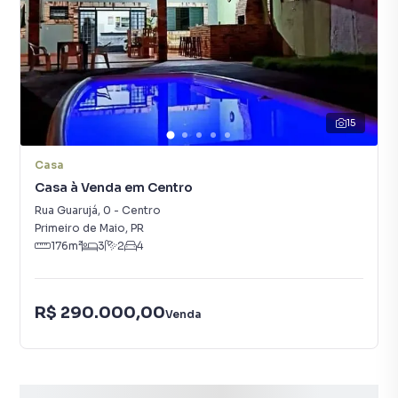
15
Casa
Casa à Venda em Centro
Rua Guarujá
,
0
-
Centro
Primeiro de Maio
,
PR
176
m²
3
2
4
R$ 290.000,00
Venda