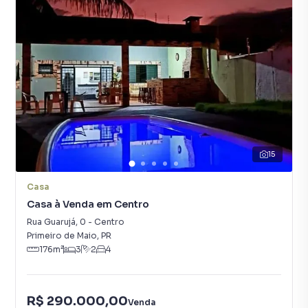
15
Casa
Casa à Venda em Centro
Rua Guarujá
,
0
-
Centro
Primeiro de Maio
,
PR
176
m²
3
2
4
R$ 290.000,00
Venda