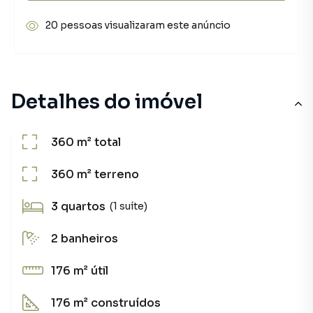
20 pessoas visualizaram este anúncio
Detalhes do imóvel
360 m²
total
360 m²
terreno
3
quartos
(1 suíte)
2
banheiros
176 m²
útil
176 m²
construídos