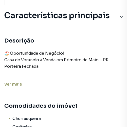
Características principais
Churrasqueira
Varanda
Descrição
Piscina
🏖️ Oportunidade de Negócio!
Casa de Veraneio à Venda em Primeiro de Maio – PR
Sala
Porteira Fechada
Cozinha
Se procura um ótimo investimento ou um refúgio para
Ver
mais
desfrutar de momentos de lazer com conforto e
praticidade, esta é a oportunidade perfeita!
Localizada na cidade de Primeiro de Maio (PR), a duas
Comodidades do imóvel
quadras de Represa Capivara, próximo a Paranatur.
✨ Destaques do Imóvel:
Churrasqueira