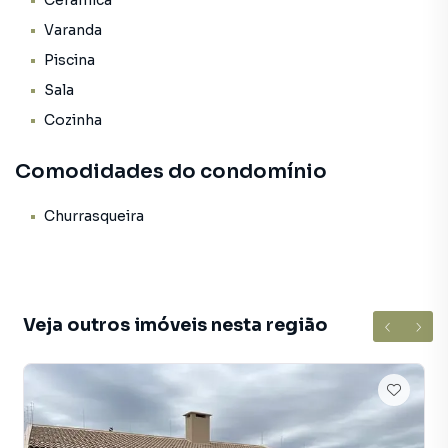
Cerâmica
Terreno: 360 m²
Varanda
Piscina
Área construída: 176 m²
Sala
Casa em estíulo rústico
Cozinha
Mobiliada e equipada
Comodidades do condomínio
Sala de estar
Churrasqueira
2 quartos, sendo 1 suíte
Banheiro social
Veja outros imóveis nesta região
Cozinha
Pavimento superior com 1 quarto amplo com 12 camas –
ideal para receber família e amigos e também para locação
de temporada.