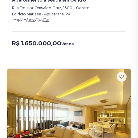
Apartamento à Venda em Centro
Rua Doutor Oswaldo Cruz
,
1300
-
Centro
Edifício Matisse
·
Apucarana
,
PR
144
m²
3
4
2
R$ 1.650.000,00
Venda