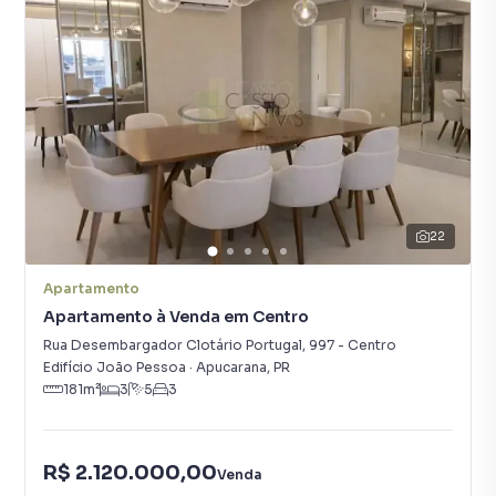
22
Apartamento
Apartamento à Venda em Centro
Rua Desembargador Clotário Portugal
,
997
-
Centro
Edifício João Pessoa
·
Apucarana
,
PR
181
m²
3
5
3
R$ 2.120.000,00
Venda