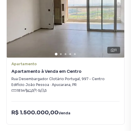
11
Apartamento
Apartamento à Venda em Centro
Rua Desembargador Clotário Portugal
,
997
-
Centro
Edifício João Pessoa
·
Apucarana
,
PR
181
m²
3
5
3
R$ 1.500.000,00
Venda