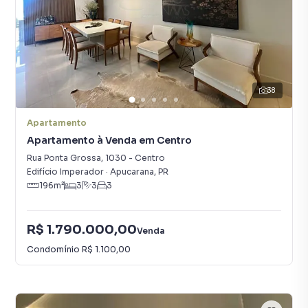
38
Apartamento
Apartamento à Venda em Centro
Rua Ponta Grossa
,
1030
-
Centro
Edifício Imperador
·
Apucarana
,
PR
196
m²
3
3
3
R$ 1.790.000,00
Venda
Condomínio
R$ 1.100,00