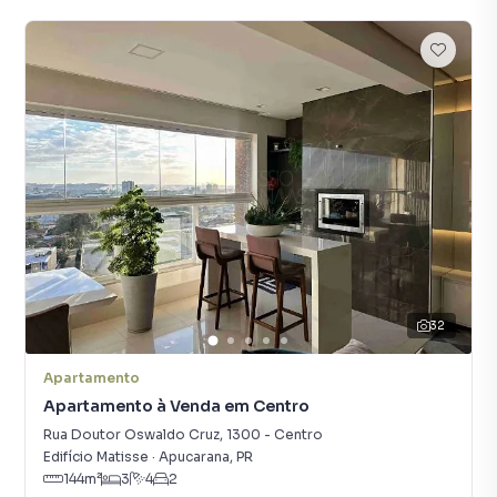
32
Apartamento
Apartamento à Venda em Centro
Rua Doutor Oswaldo Cruz
,
1300
-
Centro
Edifício Matisse
·
Apucarana
,
PR
144
m²
3
4
2