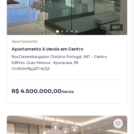
32
Apartamento
Apartamento à Venda em Centro
Rua Desembargador Clotário Portugal
,
997
-
Centro
Edifício João Pessoa
·
Apucarana
,
PR
365
m²
3
6
3
R$ 4.500.000,00
Venda