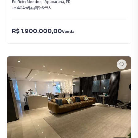
Edifício Mendes
·
Apucarana
,
PR
404
m²
3
5
3
R$ 1.900.000,00
Venda