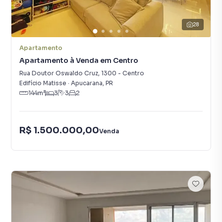
28
Apartamento
Apartamento à Venda em Centro
Rua Doutor Oswaldo Cruz
,
1300
-
Centro
Edifício Matisse
·
Apucarana
,
PR
144
m²
3
3
2
R$ 1.500.000,00
Venda