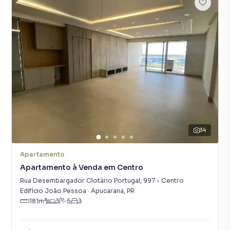
34
Apartamento
Apartamento à Venda em Centro
Rua Desembargador Clotário Portugal
,
997
-
Centro
Edifício João Pessoa
·
Apucarana
,
PR
181
m²
3
5
3