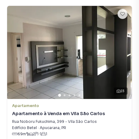
23
Apartamento
Apartamento à Venda em Vila São Carlos
Rua Noboru Fukuchima
,
399
-
Vila São Carlos
Edifício Betel
·
Apucarana
,
PR
69
m²
2
1
1