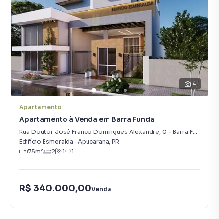
14
Apartamento
Apartamento à Venda em Barra Funda
Rua Doutor José Franco Domingues Alexandre
,
0
-
Barra Funda
Edifício Esmeralda
·
Apucarana
,
PR
75
m²
2
1
1
R$ 340.000,00
Venda