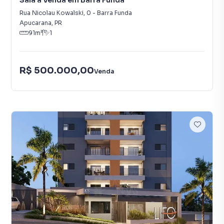
Sala à Venda em Barra Funda
Rua Nicolau Kowalski
,
0
-
Barra Funda
Apucarana
,
PR
91
m²
1
R$ 500.000,00
Venda