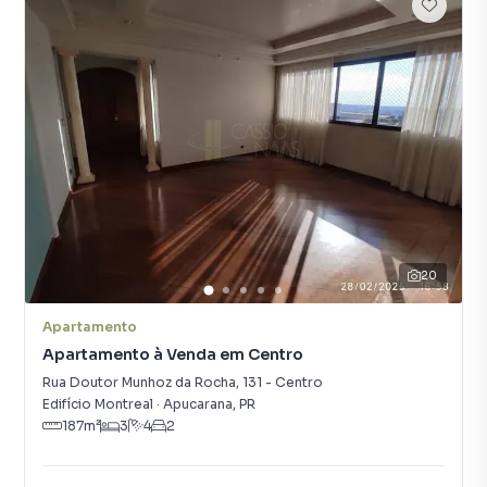
20
Apartamento
Apartamento à Venda em Centro
Rua Doutor Munhoz da Rocha
,
131
-
Centro
Edifício Montreal
·
Apucarana
,
PR
187
m²
3
4
2