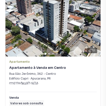
32
Apartamento
Apartamento à Venda em Centro
Rua São Jerônimo
,
362
-
Centro
Edifício Capri
·
Apucarana
,
PR
217
m²
3
5
3
Venda
Valores sob consulta