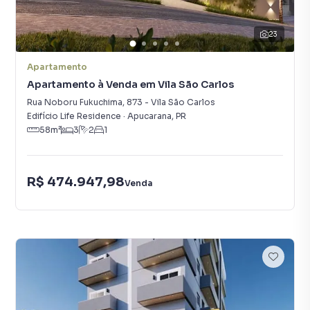
23
Apartamento
Apartamento à Venda em Vila São Carlos
Rua Noboru Fukuchima
,
873
-
Vila São Carlos
Edifício Life Residence
·
Apucarana
,
PR
58
m²
3
2
1
R$ 474.947,98
Venda