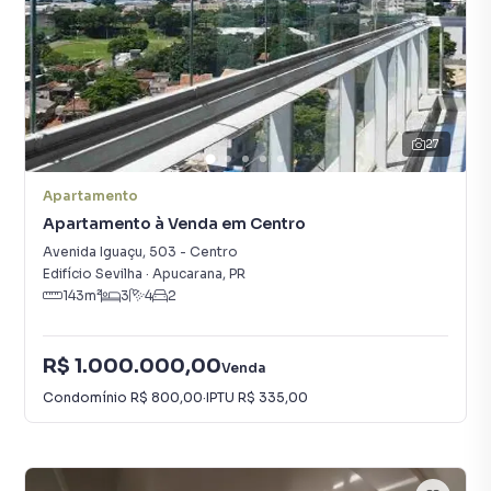
27
Apartamento
Apartamento à Venda em Centro
Avenida Iguaçu
,
503
-
Centro
Edifício Sevilha
·
Apucarana
,
PR
143
m²
3
4
2
R$ 1.000.000,00
Venda
Condomínio
R$ 800,00
·
IPTU
R$ 335,00