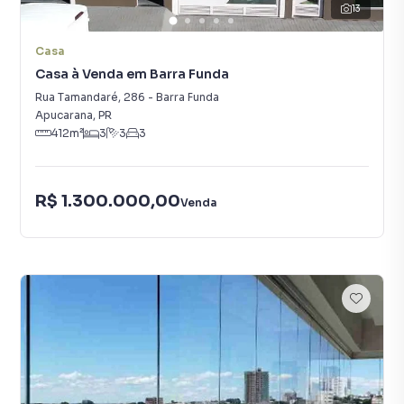
13
Casa
Casa à Venda em Barra Funda
Rua Tamandaré
,
286
-
Barra Funda
Apucarana
,
PR
412
m²
3
3
3
R$ 1.300.000,00
Venda