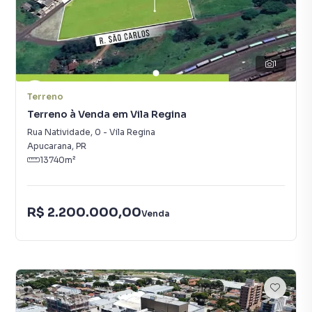
1
Terreno
Terreno à Venda em Vila Regina
Rua Natividade
,
0
-
Vila Regina
Apucarana
,
PR
13740
m²
R$ 2.200.000,00
Venda