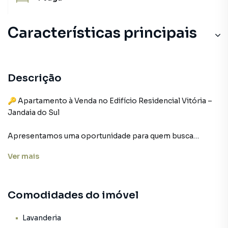
Características principais
Aquecimento a Gás
Portão Eletrônico
Descrição
Salão de Festas
🔑 Apartamento à Venda no Edifício Residencial Vitória –
Jandaia do Sul
Elevador
Apresentamos uma oportunidade para quem busca
Sacada
conforto, espaço e localização privilegiada!
Ver
mais
Está disponível para venda um amplo apartamento no
Edifício Residencial Vitória, situado no tranquilo e
valorizado Jardim Universitário, bairro residencial de
Comodidades do imóvel
destaque em Jandaia do Sul.
Com 143,10 m² de área privativa, o imóvel oferece:
Lavanderia