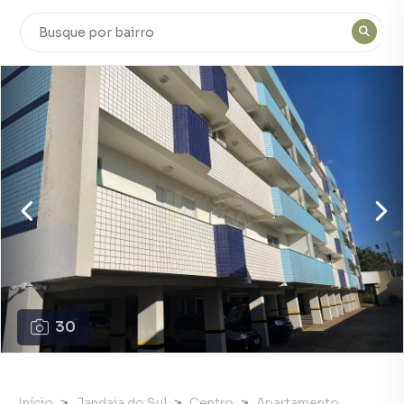
30
Início
Jandaia do Sul
Centro
Apartamento