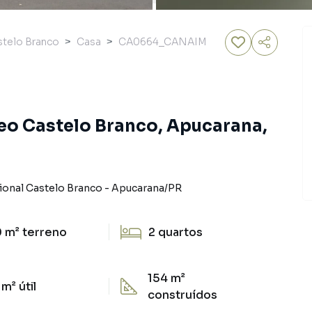
stelo Branco
Casa
CA0664_CANAIM
eo Castelo Branco, Apucarana,
ional Castelo Branco
-
Apucarana
/
PR
 m²
terreno
2
quartos
154 m²
 m²
útil
construídos