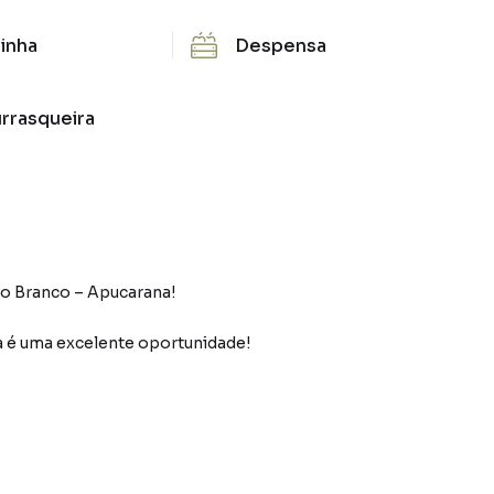
inha
Despensa
rrasqueira
lo Branco – Apucarana!
ecendo mais praticidade e acessibilidade.