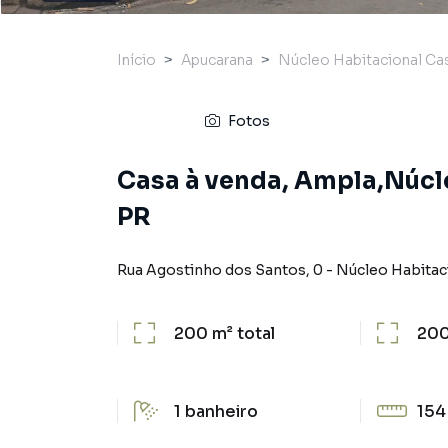
Início
Apucarana
Núcleo Habitacional Ca
Fotos
Casa à venda, Ampla,Núcl
PR
Rua Agostinho dos Santos
,
0
-
Núcleo Habitac
200 m²
total
200
1
banheiro
154