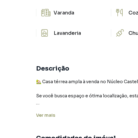
Varanda
Coz
Lavanderia
Chu
Descrição
🏡 Casa térrea ampla à venda no Núcleo Caste
Se você busca espaço e ótima localização, esta é uma excelente oportunidade!
📐 Terreno: 200 m²
Ver
mais
🏠 Área construída: 154 m²
📍 Imóvel de esquina, com duas entradas, ofer