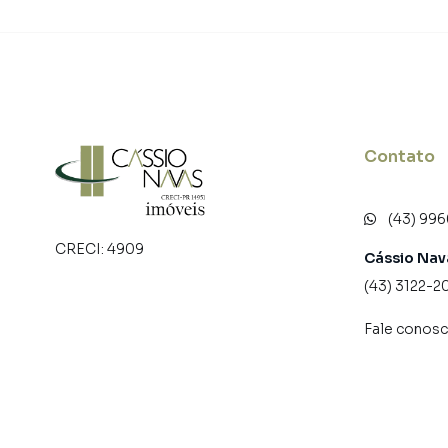
tradicionais. Já vendemos diversos imóveis 
Castelo Branco. Isso porque temos uma equipe
específicas para Apucarana, o que aumenta m
consequência uma maior chance de vender se
de programadores, corretores treinados e uma
proprietários e inquilinos.
Contato
(43) 99
CRECI:
4909
Cássio Nav
(43) 3122-2
Fale conos