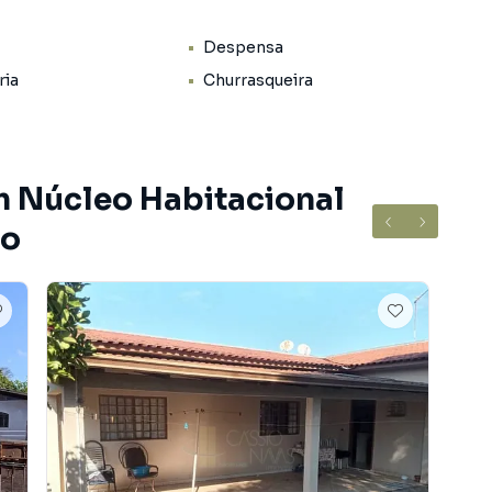
Despensa
ria
Churrasqueira
ir família e amigos
m Núcleo Habitacional
ão
 Católica, em uma região tranquila, com fácil acesso à
 comércios e serviços nas proximidades.
morar bem ou investir em um imóvel bem localizado em
para agendar uma visita!
ro Núcleo Habitacional Castelo Branco, em Apucarana.