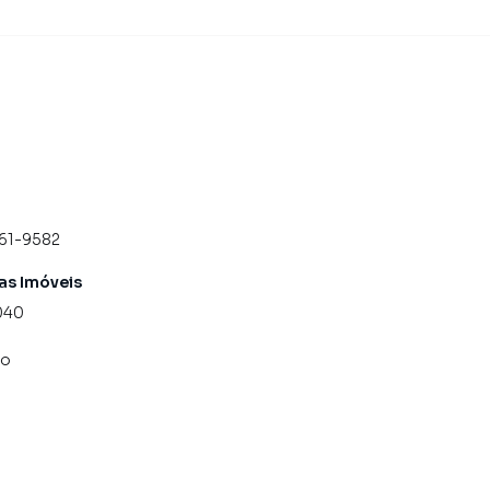
em Apucarana, especialmente em Núcleo Habitacional
 de marketing digital focada em produzir campanhas
uito o número de contatos interessados e tendo como
u imóvel mais rápido. Contamos também com um time
 central de atendimento preparada para atender
661-9582
as Imóveis
040
co