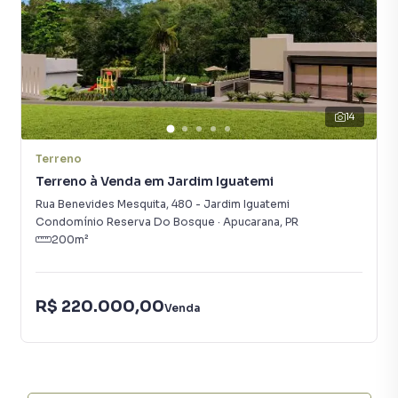
em Apucarana? Entre em contato com nossa equipe pelo
telefone (43) 99661-9582.
A Cássio Navas Imóveis tem mais opções de
apartamentos, casas residenciais e comerciais, sobrados,
14
terrenos, lojas e barracões para venda, além de
empreendimentos em construção ou lançamentos na
Terreno
planta em Residencial Monte Sião e em outras regiões de
Terreno à Venda em Jardim Iguatemi
Apucarana. Aqui você encontra milhares de ofertas para
encontrar o imóvel que mais combina com seu estilo de
Rua Benevides Mesquita
,
480
-
Jardim Iguatemi
vida.
Condomínio Reserva Do Bosque
·
Apucarana
,
PR
200
m²
Negocie seu imóvel de forma totalmente online, com
segurança e tranquilidade. Na Cássio Navas Imóveis você
R$ 220.000,00
consegue comprar um imóvel em Apucarana mesmo não
Venda
estando na cidade e com a praticidade de fazer tudo
online, direto do seu computador ou smartphone. Nós
criamos soluções inovadoras para simplificar a relação de
proprietários, inquilinos e compradores com o mercado