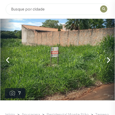
7
Início
Apucarana
Residencial Monte Sião
Terreno