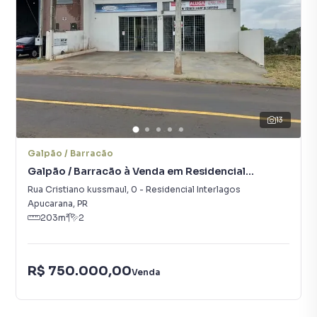
13
Galpão / Barracão
Galpão / Barracão à Venda em Residencial
Interlagos
Rua Cristiano kussmaul
,
0
-
Residencial Interlagos
Apucarana
,
PR
203
m²
2
R$ 750.000,00
Venda