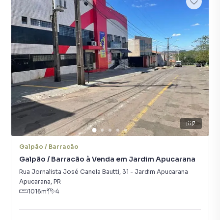
7
Galpão / Barracão
Galpão / Barracão à Venda em Jardim Apucarana
Rua Jornalista José Canela Bautti
,
31
-
Jardim Apucarana
Apucarana
,
PR
1016
m²
4