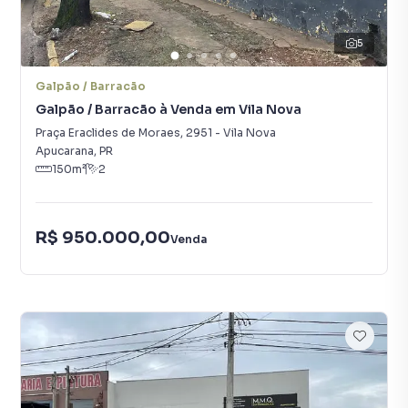
5
Galpão / Barracão
Galpão / Barracão à Venda em Vila Nova
Praça Eraclides de Moraes
,
2951
-
Vila Nova
Apucarana
,
PR
150
m²
2
R$ 950.000,00
Venda