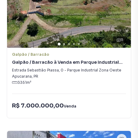
11
Galpão / Barracão
Galpão / Barracão à Venda em Parque Industrial
Zona Oeste
Estrada Sebastião Piassa
,
0
-
Parque Industrial Zona Oeste
Apucarana
,
PR
3351
m²
R$ 7.000.000,00
Venda