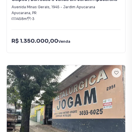
Avenida Minas Gerais
,
1945
-
Jardim Apucarana
Apucarana
,
PR
458
m²
3
R$ 1.350.000,00
Venda